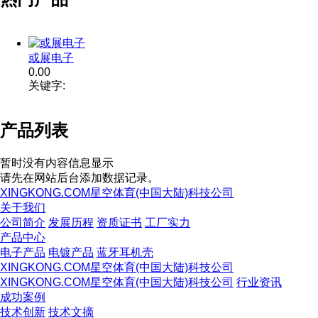
或展电子
0.00
关键字
:
产品列表
暂时没有内容信息显示
请先在网站后台添加数据记录。
XINGKONG.COM星空体育(中国大陆)科技公司
关于我们
公司简介
发展历程
资质证书
工厂实力
产品中心
电子产品
电镀产品
蓝牙耳机壳
XINGKONG.COM星空体育(中国大陆)科技公司
XINGKONG.COM星空体育(中国大陆)科技公司
行业资讯
成功案例
技术创新
技术文摘