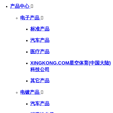
产品中心

电子产品

标准产品
汽车产品
医疗产品
XINGKONG.COM星空体育(中国大陆)
科技公司
其它产品
电镀产品

汽车产品