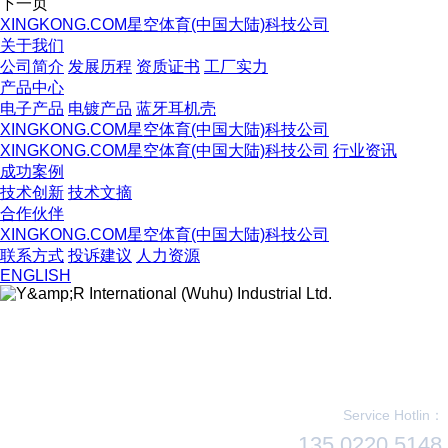
下一页
XINGKONG.COM星空体育(中国大陆)科技公司
关于我们
公司简介
发展历程
资质证书
工厂实力
产品中心
电子产品
电镀产品
蓝牙耳机壳
XINGKONG.COM星空体育(中国大陆)科技公司
XINGKONG.COM星空体育(中国大陆)科技公司
行业资讯
成功案例
技术创新
技术文摘
合作伙伴
XINGKONG.COM星空体育(中国大陆)科技公司
联系方式
投诉建议
人力资源
ENGLISH
关注公众号
XINGKONG.COM星空体育(中国大陆)科技公司
Service Hotlin：
135 0220 5148