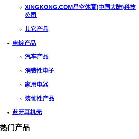
XINGKONG.COM星空体育(中国大陆)科技
公司
其它产品
电镀产品
汽车产品
消费性电子
家用电器
装饰性产品
蓝牙耳机壳
热门产品