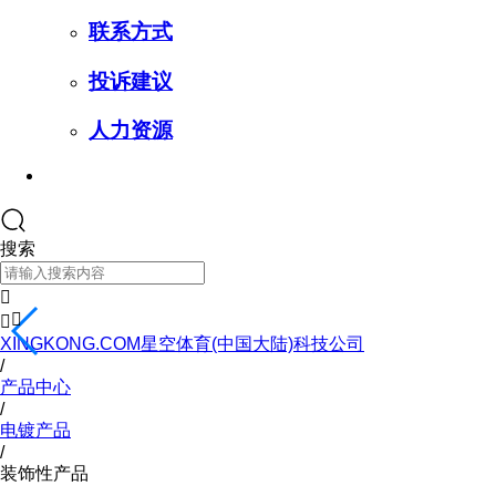
联系方式
投诉建议
人力资源
搜索



XINGKONG.COM星空体育(中国大陆)科技公司
/
产品中心
/
电镀产品
/
装饰性产品