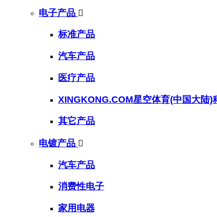
电子产品

标准产品
汽车产品
医疗产品
XINGKONG.COM星空体育(中国大陆
其它产品
电镀产品

汽车产品
消费性电子
家用电器