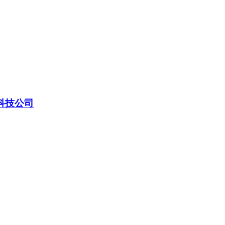
)科技公司