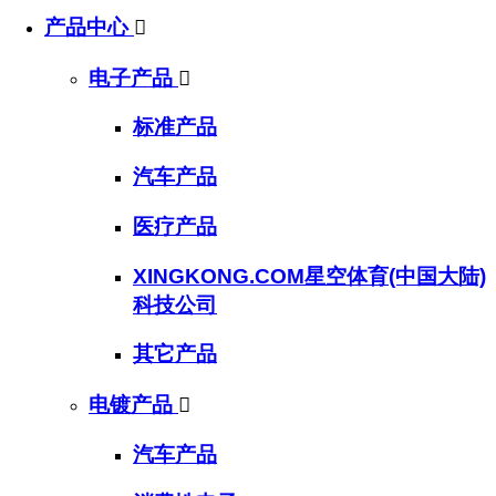
产品中心

电子产品

标准产品
汽车产品
医疗产品
XINGKONG.COM星空体育(中国大陆)
科技公司
其它产品
电镀产品

汽车产品