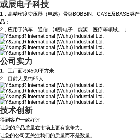
或展电子科技
1，高精密度变压器（电感）骨架BOBBIN、CASE及BASE类产
品；
2，应用于汽车、通信、消费电子、能源、医疗等领域。；
公司实力
1、工厂面积4500平方米
2、目前人员约85人
技术创新
得到客户一致好评
让您的产品质量在市场上更有竞争力。
让您的公司更关注我们的质量而不是数量。