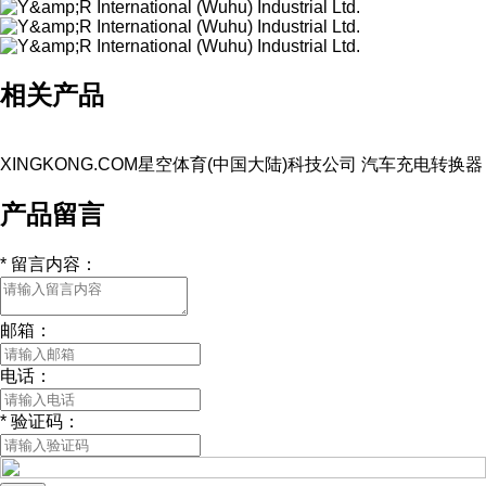
相关产品
XINGKONG.COM星空体育(中国大陆)科技公司 汽车充电转换器
产品留言
*
留言内容：
邮箱：
电话：
*
验证码：