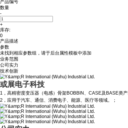
产品编号
数量
-
+
库存:
0
产品描述
参数
未找到相应参数组，请于后台属性模板中添加
业务范围
公司实力
技术创新
或展电子科技
1，高精密度变压器（电感）骨架BOBBIN、CASE及BASE类
2，应用于汽车、通信、消费电子、能源、医疗等领域。；