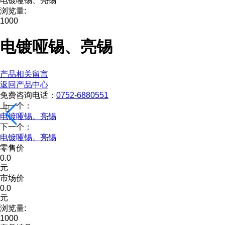
电镀哑锡、亮锡
浏览量:
1000
电镀哑锡、亮锡
产品相关留言
返回产品中心
免费咨询电话：
0752-6880551
上一个：

电镀哑锡、亮锡
下一个：
电镀哑锡、亮锡
零售价
0.0
元
市场价
0.0
元
浏览量:
1000