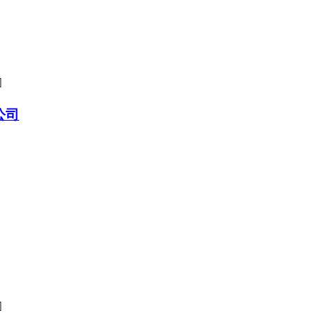

公司
