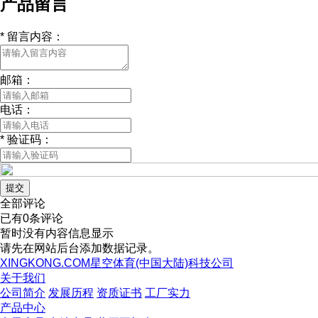
产品留言
*
留言内容：
邮箱：
电话：
*
验证码：
提交
全部评论
已有0条评论
暂时没有内容信息显示
请先在网站后台添加数据记录。
XINGKONG.COM星空体育(中国大陆)科技公司
关于我们
公司简介
发展历程
资质证书
工厂实力
产品中心