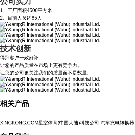
公司实力
1、工厂面积4500平方米
2、目前人员约85人
技术创新
得到客户一致好评
让您的产品质量在市场上更有竞争力。
让您的公司更关注我们的质量而不是数量。
相关产品
XINGKONG.COM星空体育(中国大陆)科技公司 汽车充电转换器