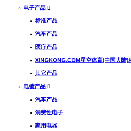
电子产品

标准产品
汽车产品
医疗产品
XINGKONG.COM星空体育(中国大陆
其它产品
电镀产品

汽车产品
消费性电子
家用电器