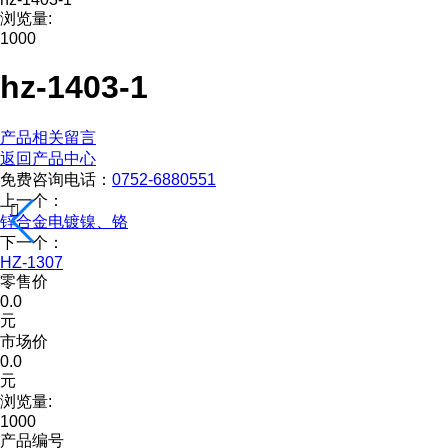
浏览量:
1000
hz-1403-1
产品相关留言
返回产品中心
免费咨询电话：
0752-6880551
上一个：

锌合金电镀镍、铬
下一个：
HZ-1307
零售价
0.0
元
市场价
0.0
元
浏览量:
1000
产品编号