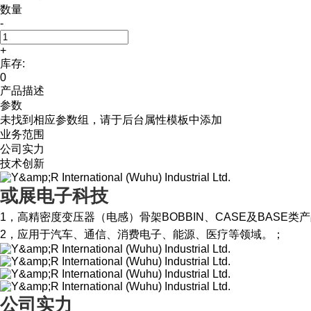
数量
-
+
库存:
0
产品描述
参数
未找到相应参数组，请于后台属性模板中添加
业务范围
公司实力
技术创新
或展电子科技
1，高精密度变压器（电感）骨架BOBBIN、CASE及BASE类
2，应用于汽车、通信、消费电子、能源、医疗等领域。；
公司实力