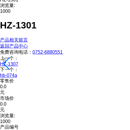
浏览量:
1000
HZ-1301
产品相关留言
返回产品中心
免费咨询电话：
0752-6880551
上一个：

HZ-1307
下一个：
hb-074a
零售价
0.0
元
市场价
0.0
元
浏览量:
1000
产品编号