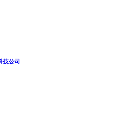
)科技公司