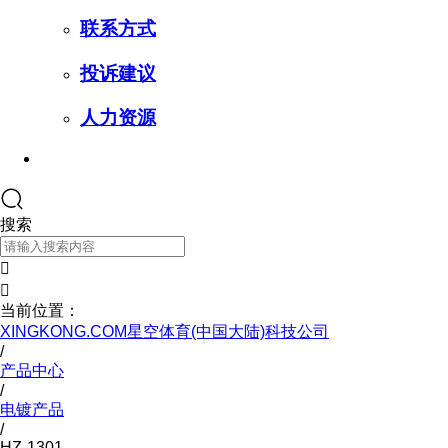
联系方式
投诉建议
人力资源
搜索


当前位置：
XINGKONG.COM星空体育(中国大陆)科技公司
/
产品中心
/
电镀产品
/
HZ-1301