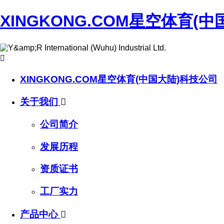
XINGKONG.COM星空体育(

XINGKONG.COM星空体育(中国大陆)科技公司
关于我们

公司简介
发展历程
资质证书
工厂实力
产品中心
