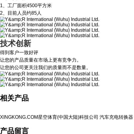
1、工厂面积4500平方米
2、目前人员约85人
技术创新
得到客户一致好评
让您的产品质量在市场上更有竞争力。
让您的公司更关注我们的质量而不是数量。
相关产品
XINGKONG.COM星空体育(中国大陆)科技公司 汽车充电转换器
产品留言