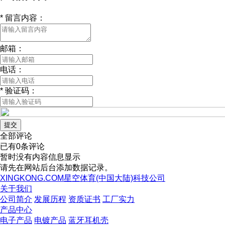
*
留言内容：
邮箱：
电话：
*
验证码：
提交
全部评论
已有0条评论
暂时没有内容信息显示
请先在网站后台添加数据记录。
XINGKONG.COM星空体育(中国大陆)科技公司
关于我们
公司简介
发展历程
资质证书
工厂实力
产品中心
电子产品
电镀产品
蓝牙耳机壳