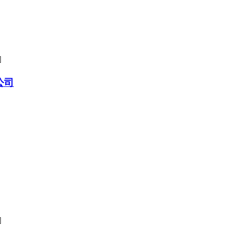

公司
