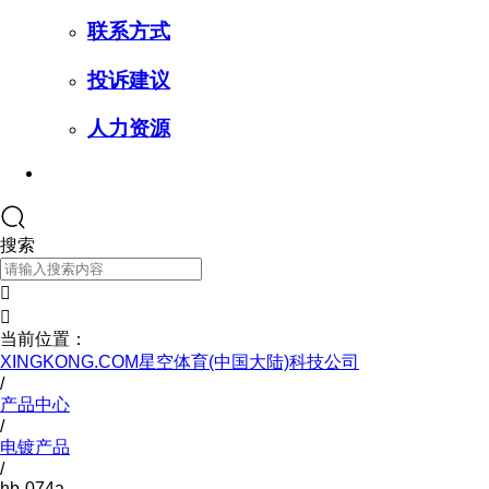
联系方式
投诉建议
人力资源
搜索


当前位置：
XINGKONG.COM星空体育(中国大陆)科技公司
/
产品中心
/
电镀产品
/
hb-074a