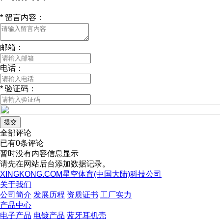
*
留言内容：
邮箱：
电话：
*
验证码：
提交
全部评论
已有0条评论
暂时没有内容信息显示
请先在网站后台添加数据记录。
XINGKONG.COM星空体育(中国大陆)科技公司
关于我们
公司简介
发展历程
资质证书
工厂实力
产品中心
电子产品
电镀产品
蓝牙耳机壳