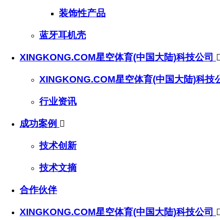
装饰性产品
蓝牙耳机壳
XINGKONG.COM星空体育(中国大陆)科技公司
XINGKONG.COM星空体育(中国大陆)科技
行业资讯
成功案例

技术创新
技术文摘
合作伙伴
XINGKONG.COM星空体育(中国大陆)科技公司