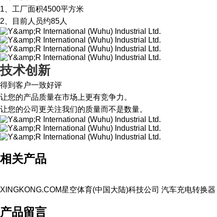
1、工厂面积4500平方米
2、目前人员约85人
技术创新
得到客户一致好评
让您的产品质量在市场上更有竞争力。
让您的公司更关注我们的质量而不是数量。
相关产品
XINGKONG.COM星空体育(中国大陆)科技公司 汽车充电转换器
产品留言