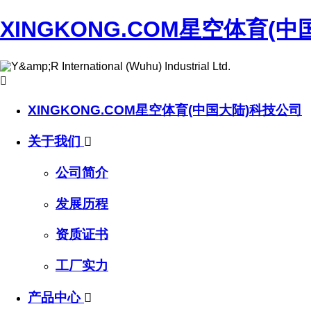
XINGKONG.COM星空体育(

XINGKONG.COM星空体育(中国大陆)科技公司
关于我们

公司简介
发展历程
资质证书
工厂实力
产品中心
