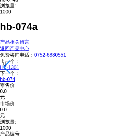
浏览量:
1000
hb-074a
产品相关留言
返回产品中心
免费咨询电话：
0752-6880551
上一个：

HZ-1301
下一个：
hb-074
零售价
0.0
元
市场价
0.0
元
浏览量:
1000
产品编号