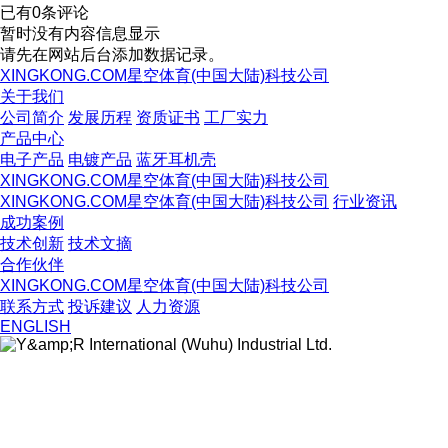
已有0条评论
暂时没有内容信息显示
请先在网站后台添加数据记录。
XINGKONG.COM星空体育(中国大陆)科技公司
关于我们
公司简介
发展历程
资质证书
工厂实力
产品中心
电子产品
电镀产品
蓝牙耳机壳
XINGKONG.COM星空体育(中国大陆)科技公司
XINGKONG.COM星空体育(中国大陆)科技公司
行业资讯
成功案例
技术创新
技术文摘
合作伙伴
XINGKONG.COM星空体育(中国大陆)科技公司
联系方式
投诉建议
人力资源
ENGLISH
关注公众号
XINGKONG.COM星空体育(中国大陆)科技公司