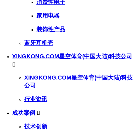
消费性电子
家用电器
装饰性产品
蓝牙耳机壳
XINGKONG.COM星空体育(中国大陆)科技公司

XINGKONG.COM星空体育(中国大陆)科技
公司
行业资讯
成功案例

技术创新