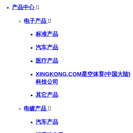
产品中心

电子产品

标准产品
汽车产品
医疗产品
XINGKONG.COM星空体育(中国大陆)
科技公司
其它产品
电镀产品

汽车产品