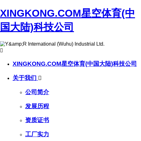
XINGKONG.COM星空体育(中
国大陆)科技公司

XINGKONG.COM星空体育(中国大陆)科技公司
关于我们

公司简介
发展历程
资质证书
工厂实力