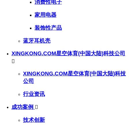
消费性电子
家用电器
装饰性产品
蓝牙耳机壳
XINGKONG.COM星空体育(中国大陆)科技公司

XINGKONG.COM星空体育(中国大陆)科技
公司
行业资讯
成功案例

技术创新