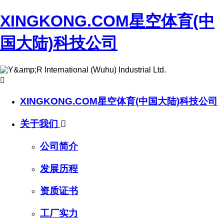
XINGKONG.COM星空体育(中
国大陆)科技公司

XINGKONG.COM星空体育(中国大陆)科技公司
关于我们

公司简介
发展历程
资质证书
工厂实力