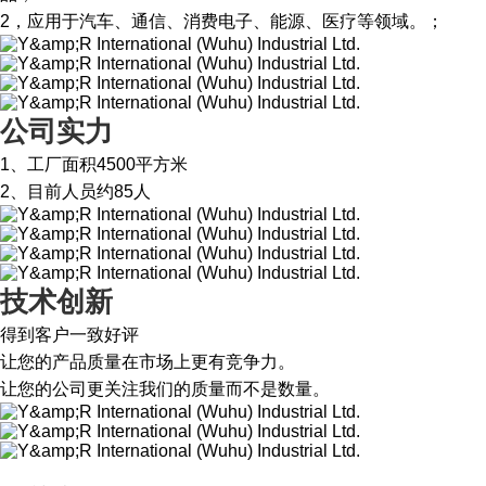
2，应用于汽车、通信、消费电子、能源、医疗等领域。；
公司实力
1、工厂面积4500平方米
2、目前人员约85人
技术创新
得到客户一致好评
让您的产品质量在市场上更有竞争力。
让您的公司更关注我们的质量而不是数量。