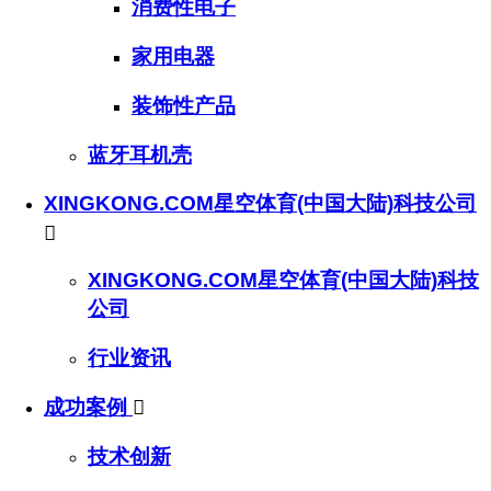
消费性电子
家用电器
装饰性产品
蓝牙耳机壳
XINGKONG.COM星空体育(中国大陆)科技公司

XINGKONG.COM星空体育(中国大陆)科技
公司
行业资讯
成功案例

技术创新