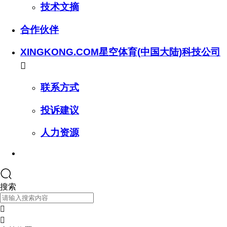
技术文摘
合作伙伴
XINGKONG.COM星空体育(中国大陆)科技公司

联系方式
投诉建议
人力资源
搜索

