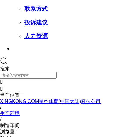
联系方式
投诉建议
人力资源
搜索


当前位置：
XINGKONG.COM星空体育(中国大陆)科技公司
/
生产环境
/
制造车间
浏览量: