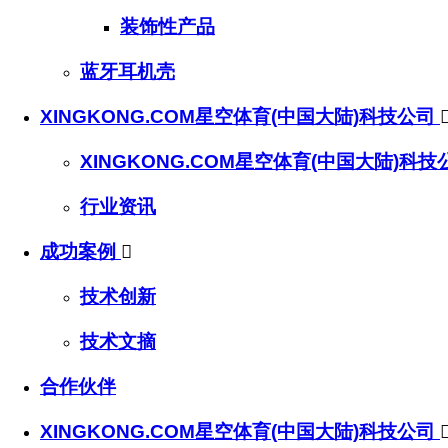
装饰性产品
蓝牙耳机壳
XINGKONG.COM星空体育(中国大陆)科技公司
XINGKONG.COM星空体育(中国大陆)科技
行业资讯
成功案例

技术创新
技术文摘
合作伙伴
XINGKONG.COM星空体育(中国大陆)科技公司