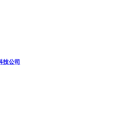
)科技公司