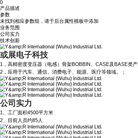
0
产品描述
参数
未找到相应参数组，请于后台属性模板中添加
业务范围
公司实力
技术创新
或展电子科技
1，高精密度变压器（电感）骨架BOBBIN、CASE及BASE类
2，应用于汽车、通信、消费电子、能源、医疗等领域。；
公司实力
1、工厂面积4500平方米
2、目前人员约85人