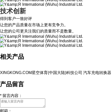
技术创新
得到客户一致好评
让您的产品质量在市场上更有竞争力。
让您的公司更关注我们的质量而不是数量。
相关产品
XINGKONG.COM星空体育(中国大陆)科技公司 汽车充电转换器
产品留言
*
留言内容：
邮箱：