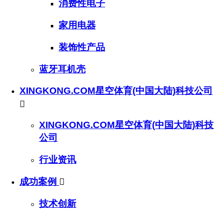
消费性电子
家用电器
装饰性产品
蓝牙耳机壳
XINGKONG.COM星空体育(中国大陆)科技公司

XINGKONG.COM星空体育(中国大陆)科技
公司
行业资讯
成功案例

技术创新