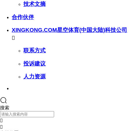
技术文摘
合作伙伴
XINGKONG.COM星空体育(中国大陆)科技公司

联系方式
投诉建议
人力资源
搜索

