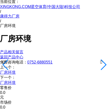
当前位置：
XINGKONG.COM星空体育(中国大陆)科技公司
/
康得力厂房
/
厂房环境
厂房环境
产品相关留言
返回产品中心


免费咨询电话：
0752-6880551
上一个：
厂房环境
下一个：
厂房环境
零售价
0.0
元
市场价
0.0