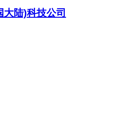
中国大陆)科技公司