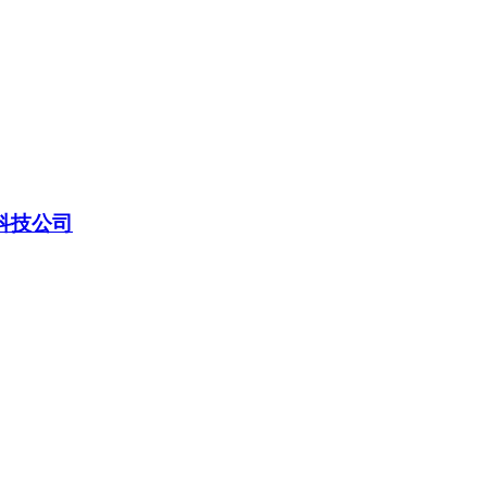
)科技公司