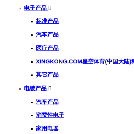
电子产品

标准产品
汽车产品
医疗产品
XINGKONG.COM星空体育(中国大陆
其它产品
电镀产品

汽车产品
消费性电子
家用电器