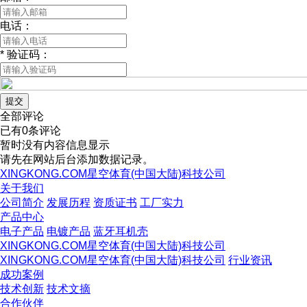
电话：
*
验证码：
提交
全部评论
已有0条评论
暂时没有内容信息显示
请先在网站后台添加数据记录。
XINGKONG.COM星空体育(中国大陆)科技公司
关于我们
公司简介
发展历程
资质证书
工厂实力
产品中心
电子产品
电镀产品
蓝牙耳机壳
XINGKONG.COM星空体育(中国大陆)科技公司
XINGKONG.COM星空体育(中国大陆)科技公司
行业资讯
成功案例
技术创新
技术文摘
合作伙伴