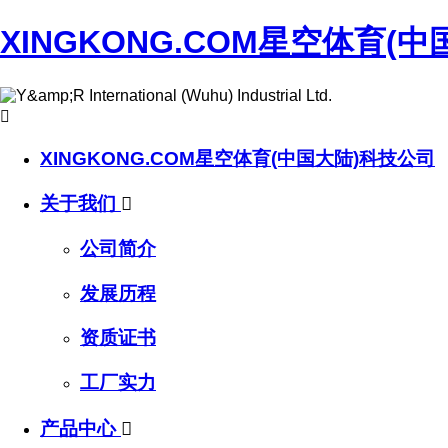
XINGKONG.COM星空体育(

XINGKONG.COM星空体育(中国大陆)科技公司
关于我们

公司简介
发展历程
资质证书
工厂实力
产品中心
