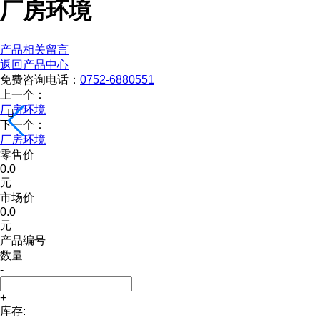
厂房环境
产品相关留言
返回产品中心
免费咨询电话：
0752-6880551
上一个：
厂房环境

下一个：
厂房环境
零售价
0.0
元
市场价
0.0
元
产品编号
数量
-
+
库存: