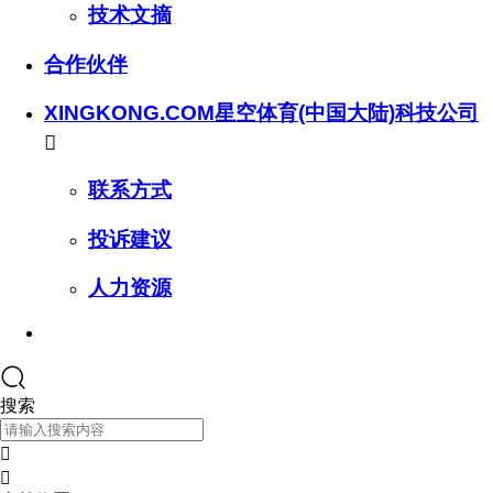
技术文摘
合作伙伴
XINGKONG.COM星空体育(中国大陆)科技公司

联系方式
投诉建议
人力资源
搜索

