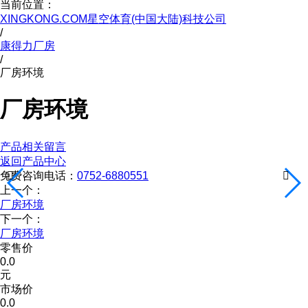
当前位置：
XINGKONG.COM星空体育(中国大陆)科技公司
/
康得力厂房
/
厂房环境
厂房环境
产品相关留言
返回产品中心


免费咨询电话：
0752-6880551
上一个：
厂房环境
下一个：
厂房环境
零售价
0.0
元
市场价
0.0