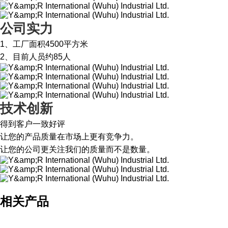
公司实力
1、工厂面积4500平方米
2、目前人员约85人
技术创新
得到客户一致好评
让您的产品质量在市场上更有竞争力。
让您的公司更关注我们的质量而不是数量。
相关产品