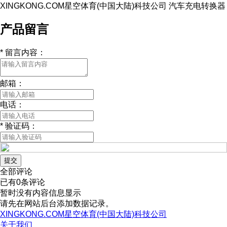
XINGKONG.COM星空体育(中国大陆)科技公司 汽车充电转换器
产品留言
*
留言内容：
邮箱：
电话：
*
验证码：
提交
全部评论
已有0条评论
暂时没有内容信息显示
请先在网站后台添加数据记录。
XINGKONG.COM星空体育(中国大陆)科技公司
关于我们