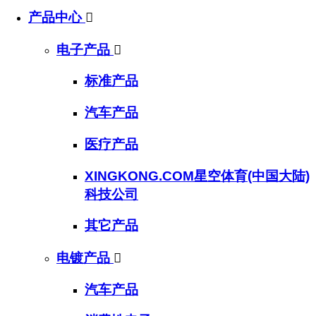
产品中心

电子产品

标准产品
汽车产品
医疗产品
XINGKONG.COM星空体育(中国大陆)
科技公司
其它产品
电镀产品

汽车产品